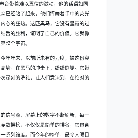
的声音带着难以置信的激动，他的话语如同
观众已经站了起来，他们挥舞着手中的荧光
自内心的狂热。这匹黑马，它没有显赫的过
目结舌的胜利，证明了自己的价值。它就像
点亮整个宇宙。
在今年年末，以前所未有的力度，被这份突
的高墙，在黑马的冲击下，纷纷倒塌。它带
一次深刻的洗礼，让人们意识到，在绝对的
。
动的信号源，屏幕上的数字不断刷新，每一
电竞数据榜，不仅仅是简单的排名，它包含
等一系列维度。而今年的榜单，最令人瞩目