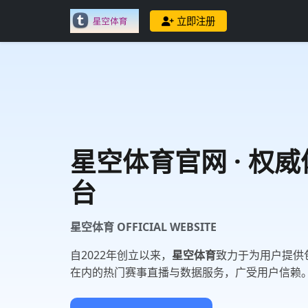
立即注册
星空体育
官网 · 权
台
星空体育 OFFICIAL WEBSITE
自2022年创立以来，
星空体育
致力于为用户提供包
在内的热门赛事直播与数据服务，广受用户信赖