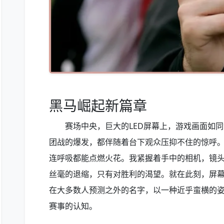
黑马崛起新篇章
赛场中央，巨大的LED屏幕上，游戏画面如
团战的爆发，都伴随着台下观众压抑不住的惊呼
连呼吸都能点燃火花。我紧握着手中的相机，镜
丝毫的退缩，只有对胜利的渴望。就在此刻，屏
在大多数人预测之外的名字，以一种近乎蛮横的
赛事的认知。