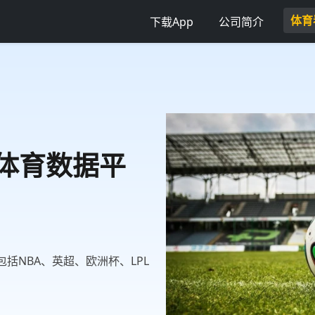
体育
下载App
公司简介
威体育数据平
括NBA、英超、欧洲杯、LPL
。