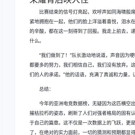
比赛结束的信号灯亮起，欢呼声如同海啸般
紧地拥抱在一起，他们的脸上洋溢着喜悦，泪水
的辛酸，都在这一刻得到了回报。我走上前去，
什么。
“我们做到了！”队长激动地说道，声音因为
都要多的努力，我们相信自己，我们没有放弃。
们的人的承诺。”他的话语，充满了真诚和力量，
总结：
今年的亚洲电竞数据榜，无疑因为这匹横空
摧枯拉朽的姿态，刷新了人们对强者格局的固有
于自己的篇章。这不仅是一次数据上的飞跃，更
了，在绝对的实力面前，一切的猜测和预期都显