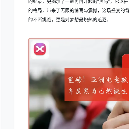
的纪录，更揭示了一颗冉冉升起的“黑马”，它以
的格局，带来了无限的惊喜与震撼，这场盛宴的
的不断挑战，更是对梦想最炽热的追逐。