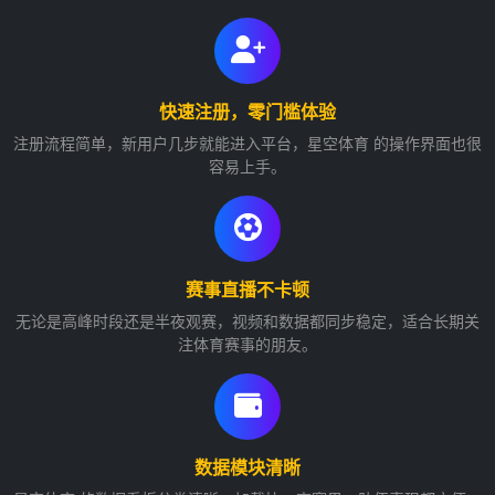
快速注册，零门槛体验
注册流程简单，新用户几步就能进入平台，星空体育 的操作界面也很
容易上手。
赛事直播不卡顿
无论是高峰时段还是半夜观赛，视频和数据都同步稳定，适合长期关
注体育赛事的朋友。
数据模块清晰