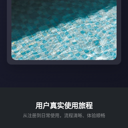
用户真实使用旅程
从注册到日常使用，流程清晰、体验顺畅