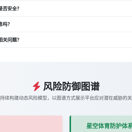
？是否安全？
息吗？
私相关问题？
风险防御图谱
持续构建动态风险模型，以图谱方式展示平台应对潜在威胁的关
星空体育防护体