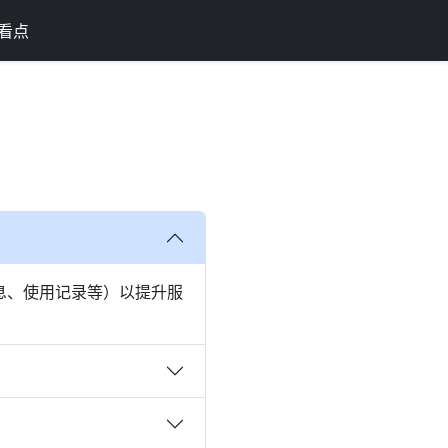
看点
息、使用记录等）以提升服