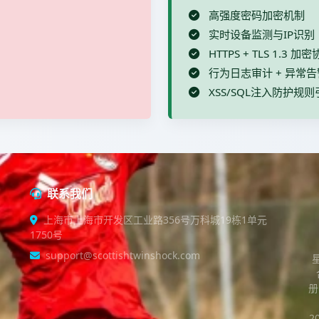
高强度密码加密机制
实时设备监测与IP识别
HTTPS + TLS 1.3 加
行为日志审计 + 异常告
XSS/SQL注入防护规
联系我们
上海市上海市开发区工业路356号万科城19栋1单元
1750号
support@scottishtwinshock.com
册
2